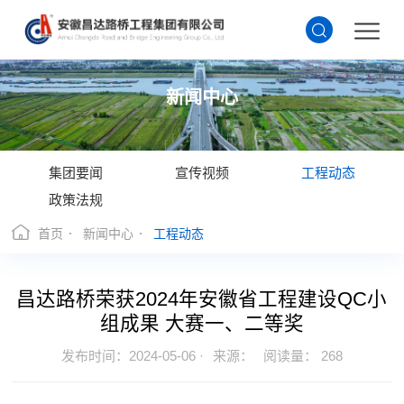
新闻中心
集团要闻
宣传视频
工程动态
政策法规
首页
新闻中心
工程动态
昌达路桥荣获2024年安徽省工程建设QC小
组成果 大赛一、二等奖
发布时间：2024-05-06 ·
来源：
阅读量：
268