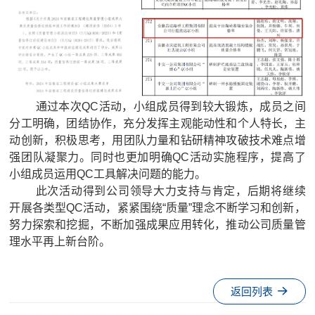
通过本次
QC
活动，小组成员得到较大锻炼，成员之间
分工明确，团结协作，充分发挥主观能动性和个人特长，主
动创新，积极
思考，
用团队力量和钻研精神攻破技术难点增
强团队凝聚力
。
同时也更加明
确
QC
活动实施程序，提高了
小组成员运用
QC
工具解决问题的能力
。
此次活动得到公司领导大力支持与肯定，后期将继续
开展各类型
QC
活动，紧紧围绕“质量”理念不断学习和创新，
努力探索和挖掘，不断加强成果应用转化，推动公司质量管
理水平再上新台阶。
返回列表