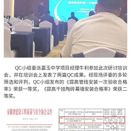
QC
小组委派嘉玉中学项目经理牛利参加此次研讨培训
会，并在培训会上发表了两篇
QC
成果。经现场评委的多轮
筛选和评判，
QC
小组发布的《提高管线安装一次验收合格
率》荣获一等奖，《提高干挂陶砖幕墙安装合格率》荣获二
等奖。