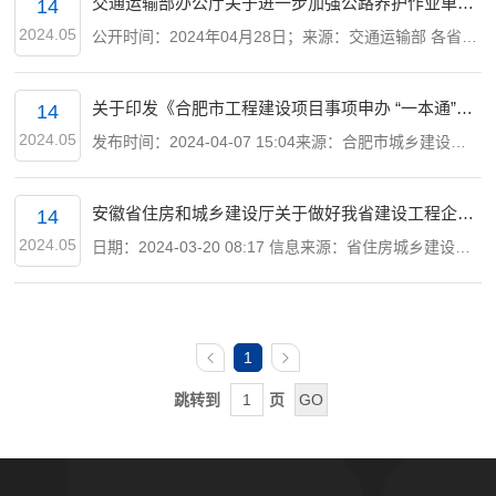
交通运输部办公厅关于进一步加强公路养护作业单位
14
资质管理工作的通知（转发）
2024.05
公开时间：2024年04月28日；来源：交通运输部 各省、
自治区、直辖市、新疆生产建设兵团交通运输厅（局、
委）： 为深入贯彻落实《公路养护作业单位资质...
关于印发《合肥市工程建设项目事项申办 “一本通”
14
（2024年版）》的通知（转发）
2024.05
发布时间：2024-04-07 15:04来源：合肥市城乡建设局
市工程建设项目审批制度改革工作领导小组成员单位：
为进一步优化我市工程建设领域营商环境，方便企业和
安徽省住房和城乡建设厅关于做好我省建设工程企业
14
群...
资质证书换领和延续工作的通知（转发）
2024.05
日期：2024-03-20 08:17 信息来源：省住房城乡建设厅
建审函〔2024〕172号 各市住房城乡建设局（城乡建设
局），广德市、宿松县住房城乡建设局，各有关企业：
为认...
1
跳转到
页