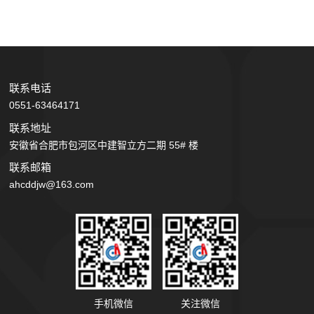
项目技术员
工作地区： 公司各地项目部
工作性质：全职
性别要求：不限
岗位职责:
联系电话
1、熟悉施工工艺及流程、施工规范、施工图纸、技术交底、图
0551-63464171
纸会审等工程技术专业知识。
联系地址
2、协助项目技术负责做好图纸会审、编制施工组织方案、技术
安徽省合肥市包河区中建智立方二期 55# 楼
方案及技术交底等工作。
联系邮箱
3、协助项目技术负责做好项目质量、技术检查，处理技术问题
ahcddjw@163.com
等工作，并参与质量安全事故的调查处理。
4、协助项目部对工程预付款、进度款和工程结算款的收款工
作。
5、协助项目部工程竣工验收工作，提前做好竣工验收准备工
作，项目验收时段全程到场跟进。
任职资格:
1、大专以上学历，工程类相关专业；
2、具有良好的沟通、协调能力，能服从领导安排，吃苦耐劳，
手机微信
关注微信