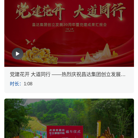
党建花开 大道同行 ——热烈庆祝昌达集团创立发展20
周年暨党建成果汇报会圆满成功 ！
时长：
1:08