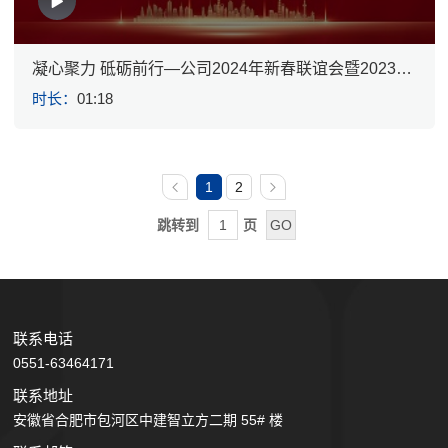
凝心聚力 砥砺前行—公司2024年新春联谊会暨2023年
工作总结表彰会
时长：
01:18
1
2
跳转到
页
联系电话
0551-63464171
联系地址
安徽省合肥市包河区中建智立方二期 55# 楼