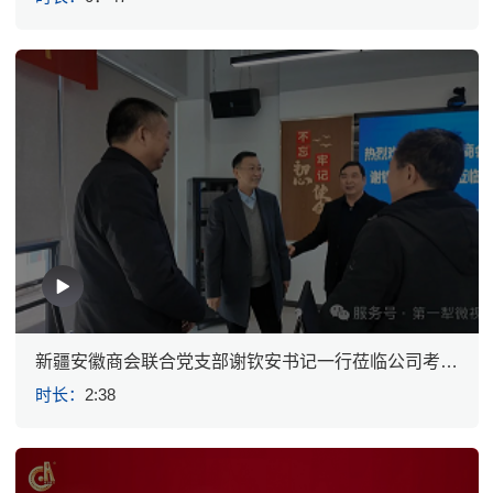
新疆安徽商会联合党支部谢钦安书记一行莅临公司考察
指导
时长：
2:38