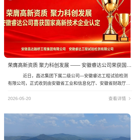
荣膺高新资质 聚力科创发展 —— 安徽睿达公司荣获国家
高新技术企业认定
近日，昌达集团下属二级公司—安徽睿达工程试验检测
有限公司，正式收到由安徽省工业和信息化厅、安徽省财政厅、
国家税务总局安徽省税务局联合核...
2026-05-20
查看详情