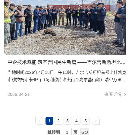
中企技术赋能 筑基吉国民生新篇 ——吉尔吉斯斯坦比什
凯克市穆拉姆斯卡亚街道路改造工程隆重开工
当地时间2026年4月18日上午11时，吉尔吉斯斯坦首都比什凯克
市穆拉姆斯卡亚街（阿利穆库洛夫街至高尔基街段）晴空万里。
在市民殷切期待中，穆拉姆斯卡亚街（阿利穆库洛夫街至高尔基
街段）道路...
2026-04-21
查看详情
1
2
3
4
5
跳转到
页